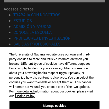
Accesos directos
(abre en nueva ventana)
TRABAJA CON NOSOTROS
(abre en nueva ventana)
ESTUDIOS
(abre en nueva ventana)
ADMISIÓN Y AYUDAS
(abre en nueva ventana)
CONOCE LA ESCUELA
(abre en nueva venta
PROFESORES E INVESTIGACIÓN
(abre en nueva ventana)
SALIDAS PROFESIONALES
(abre en nueva ventana)
ESTUDIANTES
The University of Navarra website uses our own and third-
party cookies to store and retrieve information when you
Información
browse. Different types of cookies have different purposes.
TFNO +34 943 21 98 77
For example, to identify you as a user, obtain information
¿QUÉ GRADO TE INTERESA?
about your browsing habits respecting your privacy, or
¿QUÉ MÁSTER TE INTERESA?
personalize how the content is displayed. You can select the
cookies you want to enable or accept them all. This banner
© Universidad de Navarra
will remain active until you choose one of the two options.
For more detailed information about our cookies, please visit
Información legal
our
Cookie Policy.
Accesibilidad
Configuración de cookies
Manage cookies