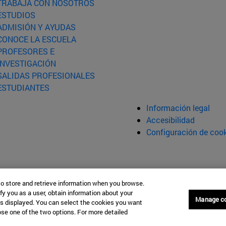
(abre en nueva ventana)
TRABAJA CON NOSOTROS
(abre en nueva ventana)
ESTUDIOS
(abre en nueva ventana)
ADMISIÓN Y AYUDAS
(abre en nueva ventana)
CONOCE LA ESCUELA
PROFESORES E
(abre en nueva ventana)
INVESTIGACIÓN
(abre en nueva ventana)
SALIDAS PROFESIONALES
(abre en nueva ventana)
ESTUDIANTES
Información legal
Accesibilidad
Configuración de coo
to store and retrieve information when you browse.
fy you as a user, obtain information about your
Manage c
is displayed. You can select the cookies you want
oose one of the two options. For more detailed