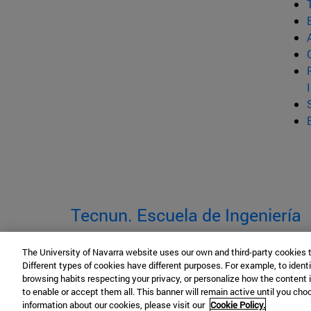
Tecnun. Escuela de Ingeniería
P° de Manuel Lardizabal, 13
The University of Navarra website uses our own and third-party cookies 
Different types of cookies have different purposes. For example, to identi
San Sebastián
20018
Gipuzkoa España
browsing habits respecting your privacy, or personalize how the content 
to enable or accept them all. This banner will remain active until you ch
Tel. +34 943 219877
|
information about our cookies, please visit our
Cookie Policy.