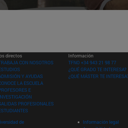
os directos
Información
(abre en nueva ventana)
TRABAJA CON NOSOTROS
TFNO +34 943 21 98 77
(abre en nueva ventana)
ESTUDIOS
¿QUÉ GRADO TE INTERESA?
(abre en nueva ventana)
ADMISIÓN Y AYUDAS
¿QUÉ MÁSTER TE INTERESA
(abre en nueva ventana)
CONOCE LA ESCUELA
PROFESORES E
(abre en nueva ventana)
INVESTIGACIÓN
(abre en nueva ventana)
SALIDAS PROFESIONALES
(abre en nueva ventana)
ESTUDIANTES
versidad de
Información legal