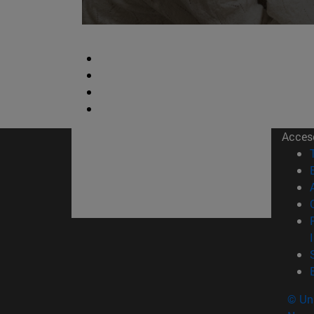
Acces
© Uni