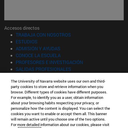
Accesos directos
(abre en nueva ventana)
TRABAJA CON NOSOTROS
(abre en nueva ventana)
ESTUDIOS
(abre en nueva ventana)
ADMISIÓN Y AYUDAS
(abre en nueva ventana)
CONOCE LA ESCUELA
(abre en nueva venta
PROFESORES E INVESTIGACIÓN
(abre en nueva ventana)
SALIDAS PROFESIONALES
(abre en nueva ventana)
ESTUDIANTES
The University of Navarra website uses our own and third-
party cookies to store and retrieve information when you
Información
browse. Different types of cookies have different purposes.
TFNO +34 943 21 98 77
For example, to identify you as a user, obtain information
¿QUÉ GRADO TE INTERESA?
about your browsing habits respecting your privacy, or
¿QUÉ MÁSTER TE INTERESA?
personalize how the content is displayed. You can select the
cookies you want to enable or accept them all. This banner
© Universidad de Navarra
will remain active until you choose one of the two options.
For more detailed information about our cookies, please visit
Información legal