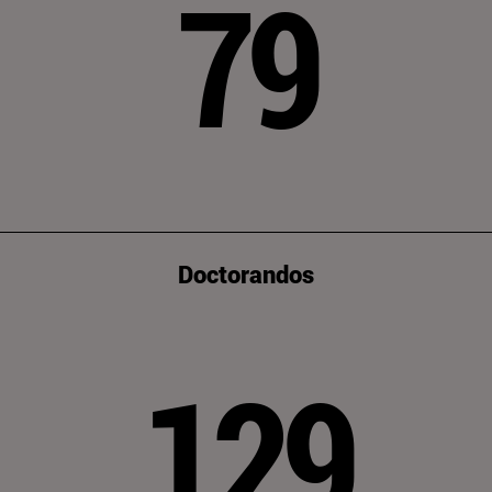
79
Doctorandos
129