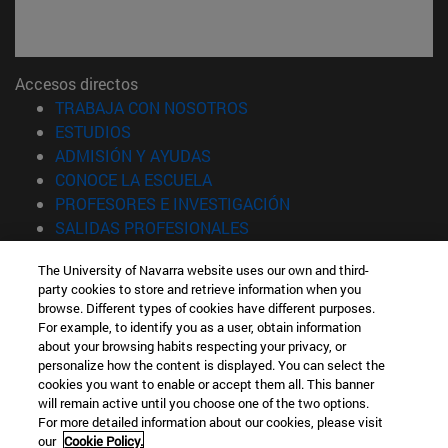
Accesos directos
(abre en nueva ventana)
TRABAJA CON NOSOTROS
(abre en nueva ventana)
ESTUDIOS
(abre en nueva ventana)
ADMISIÓN Y AYUDAS
(abre en nueva ventana)
CONOCE LA ESCUELA
(abre en nueva venta
PROFESORES E INVESTIGACIÓN
(abre en nueva ventana)
SALIDAS PROFESIONALES
(abre en nueva ventana)
ESTUDIANTES
The University of Navarra website uses our own and third-
party cookies to store and retrieve information when you
Información
browse. Different types of cookies have different purposes.
TFNO +34 943 21 98 77
For example, to identify you as a user, obtain information
¿QUÉ GRADO TE INTERESA?
about your browsing habits respecting your privacy, or
¿QUÉ MÁSTER TE INTERESA?
personalize how the content is displayed. You can select the
cookies you want to enable or accept them all. This banner
© Universidad de Navarra
will remain active until you choose one of the two options.
For more detailed information about our cookies, please visit
Información legal
our
Cookie Policy.