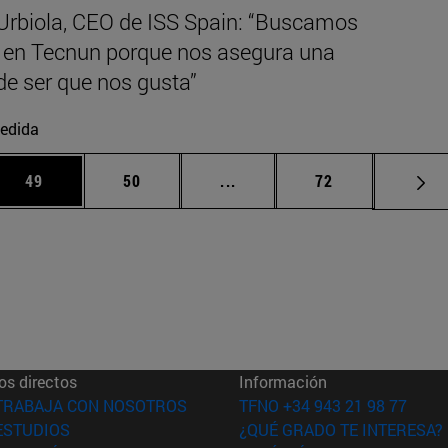
 Urbiola, CEO de ISS Spain: “Buscamos
o en Tecnun porque nos asegura una
de ser que nos gusta”
edida
 Use TAB para desplazarse.
Página
Página
Páginas intermedias Use TA
Página
49
50
...
72
os directos
Información
(abre en nueva ventana)
TRABAJA CON NOSOTROS
TFNO +34 943 21 98 77
(abre en nueva ventana)
ESTUDIOS
¿QUÉ GRADO TE INTERESA?