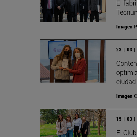
El fabr
Tecnu
Imagen
P
23 | 03 
Contene
optimiz
ciudad
Imagen
C
15 | 03 
El Club