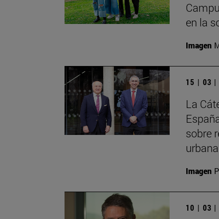
Campus
en la s
Imagen
M
15 | 03 
La Cát
España
sobre r
urbana
Imagen
P
10 | 03 