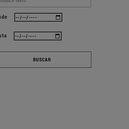
sde
sta
BUSCAR