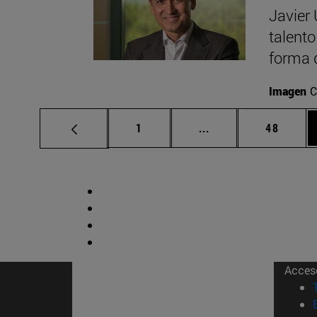
Javier
talent
forma 
Imagen
C
Página
Páginas intermedias
Página
1
...
48
Acces