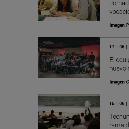
Jornada
vocació
Imagen
P
17 | 06 
El equ
nuevo 
Imagen
C
15 | 06 
Tecnun
rama de