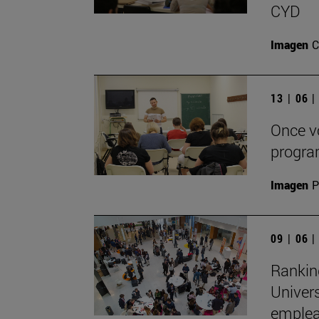
CYD
Imagen
C
13 | 06 
Once v
progra
Imagen
P
09 | 06 
Rankin
Univer
emplea