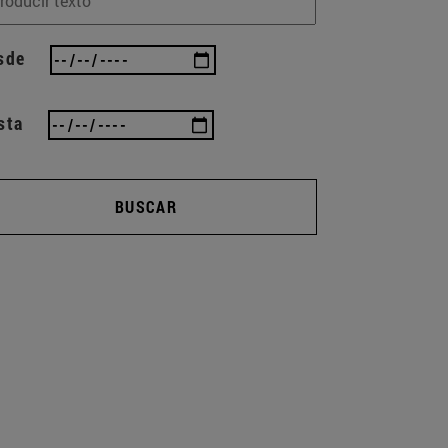
sde
sta
BUSCAR