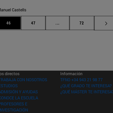
anuel Castells
 Use TAB para desplazarse.
Página
Página
Páginas intermedias Use TA
Página
46
47
...
72
os directos
Información
(abre en nueva ventana)
TRABAJA CON NOSOTROS
TFNO +34 943 21 98 77
(abre en nueva ventana)
ESTUDIOS
¿QUÉ GRADO TE INTERESA?
(abre en nueva ventana)
ADMISIÓN Y AYUDAS
¿QUÉ MÁSTER TE INTERESA
(abre en nueva ventana)
CONOCE LA ESCUELA
PROFESORES E
(abre en nueva ventana)
INVESTIGACIÓN