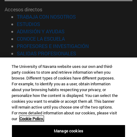
Accesos directos
(abre en nueva ventana)
TRABAJA CON NOSOTROS
(abre en nueva ventana)
ESTUDIOS
(abre en nueva ventana)
ADMISIÓN Y AYUDAS
(abre en nueva ventana)
CONOCE LA ESCUELA
(abre en nueva venta
PROFESORES E INVESTIGACIÓN
(abre en nueva ventana)
SALIDAS PROFESIONALES
(abre en nueva ventana)
ESTUDIANTES
The University of Navarra website uses our own and third-
party cookies to store and retrieve information when you
Información
browse. Different types of cookies have different purposes.
TFNO +34 943 21 98 77
For example, to identify you as a user, obtain information
¿QUÉ GRADO TE INTERESA?
about your browsing habits respecting your privacy, or
¿QUÉ MÁSTER TE INTERESA?
personalize how the content is displayed. You can select the
cookies you want to enable or accept them all. This banner
© Universidad de Navarra
will remain active until you choose one of the two options.
For more detailed information about our cookies, please visit
Información legal
our
Cookie Policy.
Accesibilidad
Configuración de cookies
Manage cookies