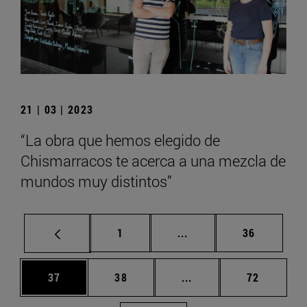
21 | 03 | 2023
“La obra que hemos elegido de
Chismarracos te acerca a una mezcla de
mundos muy distintos”
Página
Páginas intermedias Us
Página
1
...
36
Página
Página
Páginas intermedias U
Página
37
38
...
72