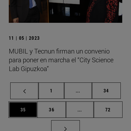
11 | 05 | 2023
MUBIL y Tecnun firman un convenio
para poner en marcha el “City Science
Lab Gipuzkoa”
Página
Páginas intermedias Us
Página
1
...
34
Página
Página
Páginas intermedias U
Página
35
36
...
72