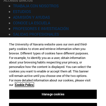
Accesos directos
(abre en nueva ventana)
TRABAJA CON NOSOTROS
(abre en nueva ventana)
ESTUDIOS
(abre en nueva ventana)
ADMISIÓN Y AYUDAS
(abre en nueva ventana)
CONOCE LA ESCUELA
(abre en nueva venta
PROFESORES E INVESTIGACIÓN
(abre en nueva ventana)
SALIDAS PROFESIONALES
(abre en nueva ventana)
ESTUDIANTES
The University of Navarra website uses our own and third-
party cookies to store and retrieve information when you
Información
browse. Different types of cookies have different purposes.
TFNO +34 943 21 98 77
For example, to identify you as a user, obtain information
¿QUÉ GRADO TE INTERESA?
about your browsing habits respecting your privacy, or
¿QUÉ MÁSTER TE INTERESA?
personalize how the content is displayed. You can select the
cookies you want to enable or accept them all. This banner
© Universidad de Navarra
will remain active until you choose one of the two options.
For more detailed information about our cookies, please visit
Información legal
our
Cookie Policy.
Accesibilidad
Configuración de cookies
Manage cookies
Localizador de campus