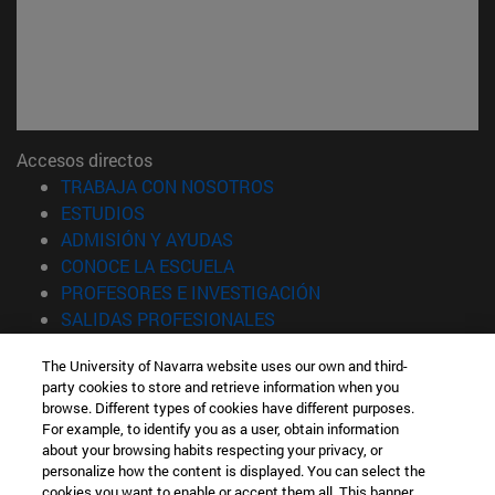
Accesos directos
(abre en nueva ventana)
TRABAJA CON NOSOTROS
(abre en nueva ventana)
ESTUDIOS
(abre en nueva ventana)
ADMISIÓN Y AYUDAS
(abre en nueva ventana)
CONOCE LA ESCUELA
(abre en nueva venta
PROFESORES E INVESTIGACIÓN
(abre en nueva ventana)
SALIDAS PROFESIONALES
(abre en nueva ventana)
ESTUDIANTES
The University of Navarra website uses our own and third-
party cookies to store and retrieve information when you
Información
browse. Different types of cookies have different purposes.
TFNO +34 943 21 98 77
For example, to identify you as a user, obtain information
¿QUÉ GRADO TE INTERESA?
about your browsing habits respecting your privacy, or
¿QUÉ MÁSTER TE INTERESA?
personalize how the content is displayed. You can select the
cookies you want to enable or accept them all. This banner