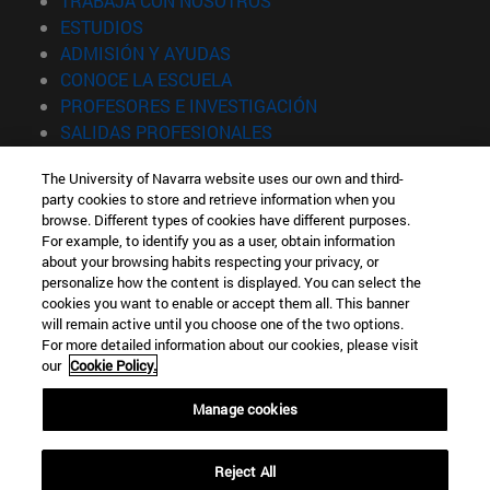
TRABAJA CON NOSOTROS
(abre en nueva ventana)
ESTUDIOS
(abre en nueva ventana)
ADMISIÓN Y AYUDAS
(abre en nueva ventana)
CONOCE LA ESCUELA
(abre en nueva venta
PROFESORES E INVESTIGACIÓN
(abre en nueva ventana)
SALIDAS PROFESIONALES
(abre en nueva ventana)
ESTUDIANTES
The University of Navarra website uses our own and third-
party cookies to store and retrieve information when you
Información
browse. Different types of cookies have different purposes.
TFNO +34 943 21 98 77
For example, to identify you as a user, obtain information
¿QUÉ GRADO TE INTERESA?
about your browsing habits respecting your privacy, or
¿QUÉ MÁSTER TE INTERESA?
personalize how the content is displayed. You can select the
cookies you want to enable or accept them all. This banner
© Universidad de Navarra
will remain active until you choose one of the two options.
For more detailed information about our cookies, please visit
Información legal
our
Cookie Policy.
Accesibilidad
Configuración de cookies
Manage cookies
Localizador de campus
Reject All