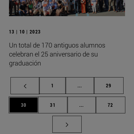
13 | 10 | 2023
Un total de 170 antiguos alumnos
celebran el 25 aniversario de su
graduación
Página
Páginas intermedias Us
Página
1
...
29
Página
Página
Páginas intermedias U
Página
30
31
...
72