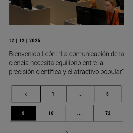
12 | 12 | 2025
Bienvenido León: “La comunicación de la
ciencia necesita equilibrio entre la
precisión científica y el atractivo popular”
Página
Páginas intermedias U
Página
1
...
8
Página
Página
Páginas intermedias U
Página
9
10
...
72