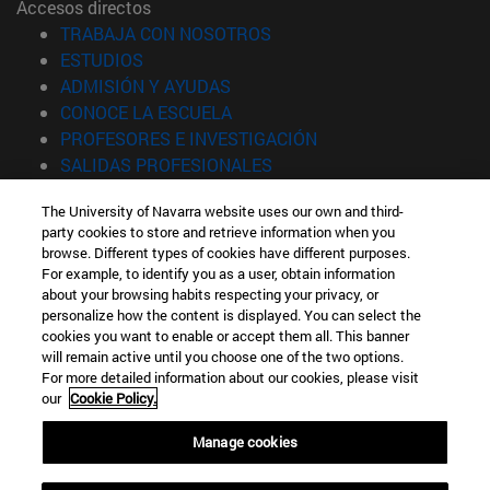
Accesos directos
(abre en nueva ventana)
TRABAJA CON NOSOTROS
(abre en nueva ventana)
ESTUDIOS
(abre en nueva ventana)
ADMISIÓN Y AYUDAS
(abre en nueva ventana)
CONOCE LA ESCUELA
(abre en nueva venta
PROFESORES E INVESTIGACIÓN
(abre en nueva ventana)
SALIDAS PROFESIONALES
(abre en nueva ventana)
ESTUDIANTES
The University of Navarra website uses our own and third-
party cookies to store and retrieve information when you
Información
browse. Different types of cookies have different purposes.
TFNO +34 943 21 98 77
For example, to identify you as a user, obtain information
¿QUÉ GRADO TE INTERESA?
about your browsing habits respecting your privacy, or
¿QUÉ MÁSTER TE INTERESA?
personalize how the content is displayed. You can select the
cookies you want to enable or accept them all. This banner
© Universidad de Navarra
will remain active until you choose one of the two options.
For more detailed information about our cookies, please visit
Información legal
our
Cookie Policy.
Accesibilidad
Configuración de cookies
Manage cookies
Localizador de campus