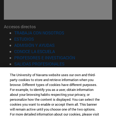
Accesos directos
(abre en nueva ventana)
TRABAJA CON NOSOTROS
(abre en nueva ventana)
ESTUDIOS
(abre en nueva ventana)
ADMISIÓN Y AYUDAS
(abre en nueva ventana)
CONOCE LA ESCUELA
(abre en nueva venta
PROFESORES E INVESTIGACIÓN
(abre en nueva ventana)
SALIDAS PROFESIONALES
(abre en nueva ventana)
ESTUDIANTES
The University of Navarra website uses our own and third-
party cookies to store and retrieve information when you
Información
browse. Different types of cookies have different purposes.
TFNO +34 943 21 98 77
For example, to identify you as a user, obtain information
¿QUÉ GRADO TE INTERESA?
about your browsing habits respecting your privacy, or
¿QUÉ MÁSTER TE INTERESA?
personalize how the content is displayed. You can select the
cookies you want to enable or accept them all. This banner
© Universidad de Navarra
will remain active until you choose one of the two options.
For more detailed information about our cookies, please visit
Información legal