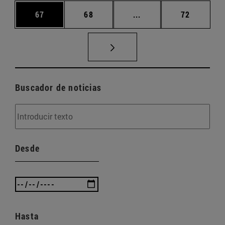
Página
Página
Páginas intermedias U
Página
67
68
...
72
Buscador de noticias
Desde
Hasta