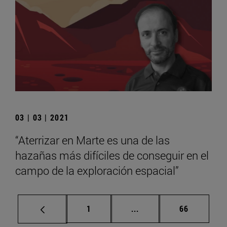
03 | 03 | 2021
“Aterrizar en Marte es una de las
hazañas más difíciles de conseguir en el
campo de la exploración espacial”
Página
Páginas intermedias Us
Página
1
...
66