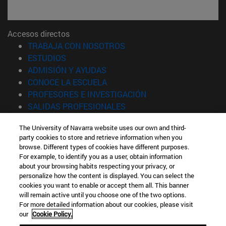
Accesos directos
(abre en nueva ventana)
TRABAJA CON NOSOTROS
(abre en nueva ventana)
ESTUDIOS
(abre en nueva ventana)
ADMISIÓN Y AYUDAS
(abre en nueva ventana)
CONOCE LA ESCUELA
(abre en nueva venta
PROFESORES E INVESTIGACIÓN
(abre en nueva ventana)
SALIDAS PROFESIONALES
(abre en nueva ventana)
ESTUDIANTES
The University of Navarra website uses our own and third-
party cookies to store and retrieve information when you
Información
browse. Different types of cookies have different purposes.
TFNO +34 943 21 98 77
For example, to identify you as a user, obtain information
¿QUÉ GRADO TE INTERESA?
about your browsing habits respecting your privacy, or
¿QUÉ MÁSTER TE INTERESA?
personalize how the content is displayed. You can select the
cookies you want to enable or accept them all. This banner
© Universidad de Navarra
will remain active until you choose one of the two options.
For more detailed information about our cookies, please visit
Información legal
our
Cookie Policy.
Accesibilidad