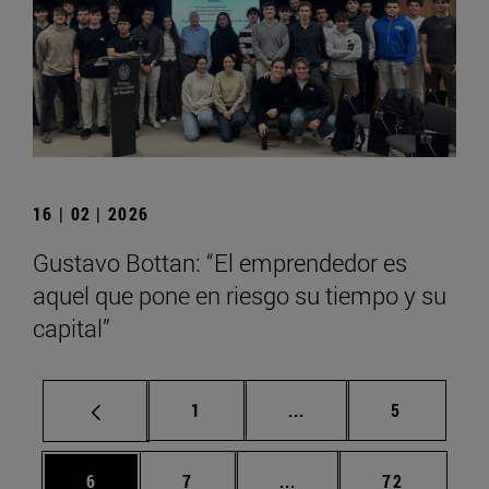
16 | 02 | 2026
Gustavo Bottan: “El emprendedor es
aquel que pone en riesgo su tiempo y su
capital”
Página
Páginas intermedias U
Página
1
...
5
Página
Página
Páginas intermedias Us
Página
6
7
...
72