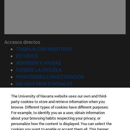
Accesos directos
(abre en nueva ventana)
TRABAJA CON NOSOTROS
(abre en nueva ventana)
ESTUDIOS
(abre en nueva ventana)
ADMISIÓN Y AYUDAS
(abre en nueva ventana)
CONOCE LA ESCUELA
(abre en nueva venta
PROFESORES E INVESTIGACIÓN
(abre en nueva ventana)
SALIDAS PROFESIONALES
(abre en nueva ventana)
ESTUDIANTES
The University of Navarra website uses our own and third-
party cookies to store and retrieve information when you
Información
browse. Different types of cookies have different purposes.
TFNO +34 943 21 98 77
For example, to identify you as a user, obtain information
¿QUÉ GRADO TE INTERESA?
about your browsing habits respecting your privacy, or
¿QUÉ MÁSTER TE INTERESA?
personalize how the content is displayed. You can select the
cookies you want to enable or accept them all. This banner