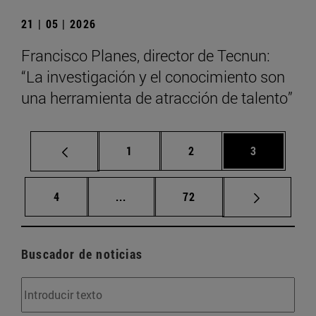
21 | 05 | 2026
Francisco Planes, director de Tecnun:
“La investigación y el conocimiento son
una herramienta de atracción de talento”
Página
Página
Página
1
2
3
Página
Páginas intermedias Use TAB para d
Página
4
...
72
Buscador de noticias