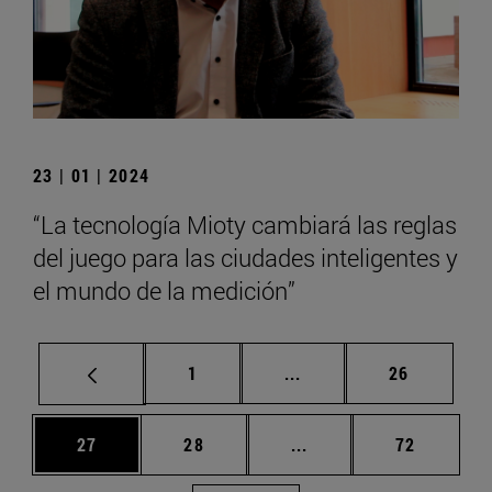
23 | 01 | 2024
“La tecnología Mioty cambiará las reglas
del juego para las ciudades inteligentes y
el mundo de la medición”
Página
Páginas intermedias Us
Página
1
...
26
Página
Página
Páginas intermedias U
Página
27
28
...
72