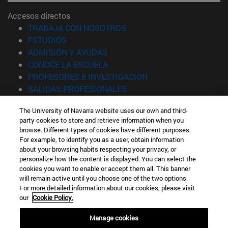
Accesos directos
(abre en nueva ventana)
TRABAJA CON NOSOTROS
(abre en nueva ventana)
ESTUDIOS
(abre en nueva ventana)
ADMISIÓN Y AYUDAS
(abre en nueva ventana)
CONOCE LA ESCUELA
(abre en nueva venta
PROFESORES E INVESTIGACIÓN
(abre en nueva ventana)
SALIDAS PROFESIONALES
(abre en nueva ventana)
ESTUDIANTES
The University of Navarra website uses our own and third-
party cookies to store and retrieve information when you
Información
browse. Different types of cookies have different purposes.
TFNO +34 943 21 98 77
For example, to identify you as a user, obtain information
¿QUÉ GRADO TE INTERESA?
about your browsing habits respecting your privacy, or
¿QUÉ MÁSTER TE INTERESA?
personalize how the content is displayed. You can select the
cookies you want to enable or accept them all. This banner
© Universidad de Navarra
will remain active until you choose one of the two options.
For more detailed information about our cookies, please visit
Información legal
our
Cookie Policy.
Accesibilidad
Configuración de cookies
Manage cookies