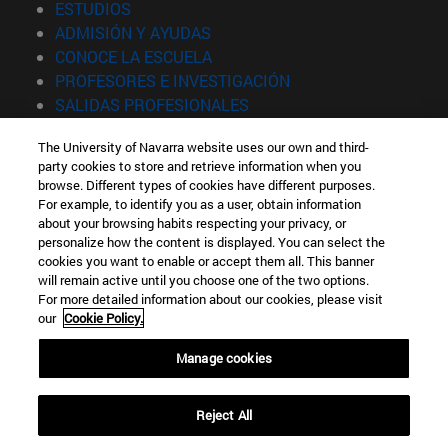
(abre en nueva ventana)
ESTUDIOS
(abre en nueva ventana)
ADMISIÓN Y AYUDAS
(abre en nueva ventana)
CONOCE LA ESCUELA
(abre en nueva venta
PROFESORES E INVESTIGACIÓN
(abre en nueva ventana)
SALIDAS PROFESIONALES
(abre en nueva ventana)
ESTUDIANTES
The University of Navarra website uses our own and third-
party cookies to store and retrieve information when you
Información
browse. Different types of cookies have different purposes.
TFNO +34 943 21 98 77
For example, to identify you as a user, obtain information
¿QUÉ GRADO TE INTERESA?
about your browsing habits respecting your privacy, or
¿QUÉ MÁSTER TE INTERESA?
personalize how the content is displayed. You can select the
cookies you want to enable or accept them all. This banner
© Universidad de Navarra
will remain active until you choose one of the two options.
For more detailed information about our cookies, please visit
Información legal
our
Cookie Policy.
Accesibilidad
Configuración de cookies
Manage cookies
Localizador de campus
Reject All