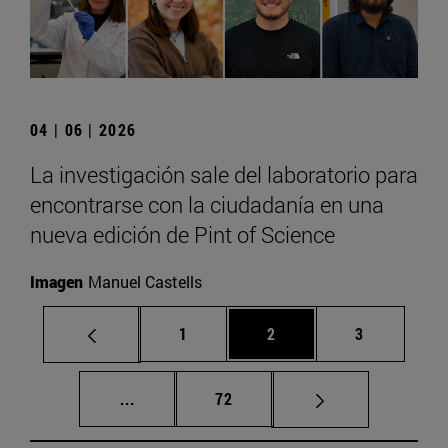
04 | 06 | 2026
La investigación sale del laboratorio para
encontrarse con la ciudadanía en una
nueva edición de Pint of Science
Imagen
Manuel Castells
Página
Página
Página
1
2
3
Páginas intermedias Use TAB para despla
Página
...
72