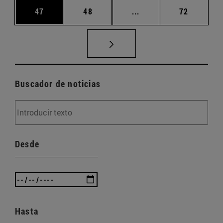
Página
Página
Páginas intermedias U
Página
47
48
...
72
Buscador de noticias
Desde
Hasta