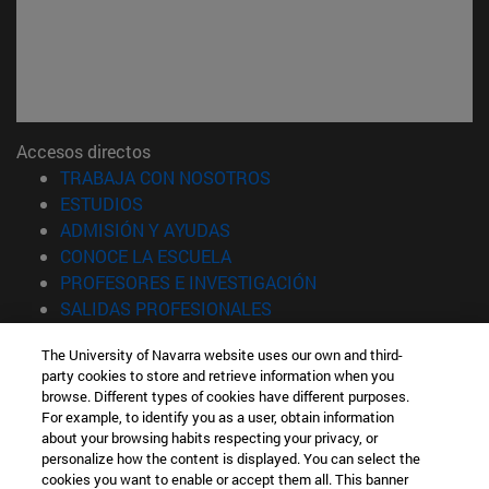
Accesos directos
(abre en nueva ventana)
TRABAJA CON NOSOTROS
(abre en nueva ventana)
ESTUDIOS
(abre en nueva ventana)
ADMISIÓN Y AYUDAS
(abre en nueva ventana)
CONOCE LA ESCUELA
(abre en nueva venta
PROFESORES E INVESTIGACIÓN
(abre en nueva ventana)
SALIDAS PROFESIONALES
(abre en nueva ventana)
ESTUDIANTES
The University of Navarra website uses our own and third-
party cookies to store and retrieve information when you
Información
browse. Different types of cookies have different purposes.
TFNO +34 943 21 98 77
For example, to identify you as a user, obtain information
¿QUÉ GRADO TE INTERESA?
about your browsing habits respecting your privacy, or
¿QUÉ MÁSTER TE INTERESA?
personalize how the content is displayed. You can select the
cookies you want to enable or accept them all. This banner
© Universidad de Navarra