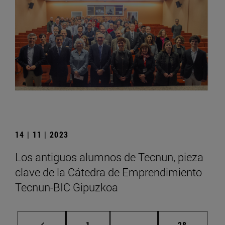
14 | 11 | 2023
Los antiguos alumnos de Tecnun, pieza
clave de la Cátedra de Emprendimiento
Tecnun-BIC Gipuzkoa
Página
Páginas intermedias Us
Página
1
...
28