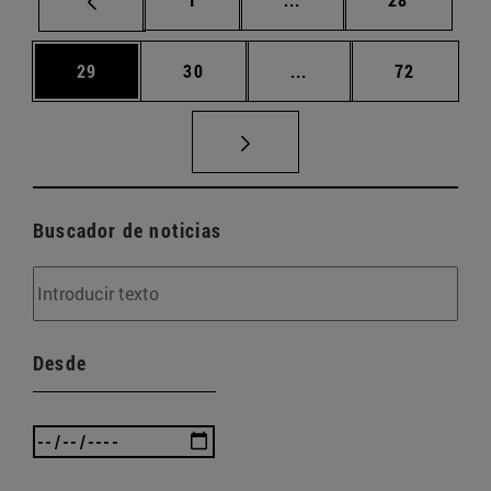
Página
Página
Páginas intermedias U
Página
29
30
...
72
Buscador de noticias
Desde