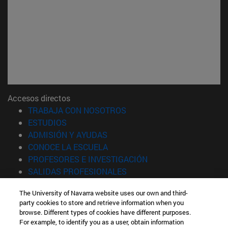
Accesos directos
(abre en nueva ventana)
TRABAJA CON NOSOTROS
(abre en nueva ventana)
ESTUDIOS
(abre en nueva ventana)
ADMISIÓN Y AYUDAS
(abre en nueva ventana)
CONOCE LA ESCUELA
(abre en nueva venta
PROFESORES E INVESTIGACIÓN
(abre en nueva ventana)
SALIDAS PROFESIONALES
(abre en nueva ventana)
ESTUDIANTES
The University of Navarra website uses our own and third-
party cookies to store and retrieve information when you
Información
browse. Different types of cookies have different purposes.
TFNO +34 943 21 98 77
For example, to identify you as a user, obtain information