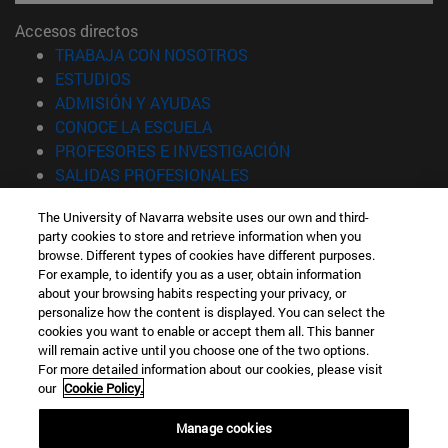
Accesos directos
(abre en nueva ventana)
TRABAJA CON NOSOTROS
(abre en nueva ventana)
ESTUDIOS
(abre en nueva ventana)
ADMISIÓN Y AYUDAS
(abre en nueva ventana)
CONOCE LA ESCUELA
(abre en nueva venta
PROFESORES E INVESTIGACIÓN
(abre en nueva ventana)
SALIDAS PROFESIONALES
(abre en nueva ventana)
ESTUDIANTES
The University of Navarra website uses our own and third-
party cookies to store and retrieve information when you
Información
browse. Different types of cookies have different purposes.
TFNO +34 943 21 98 77
For example, to identify you as a user, obtain information
¿QUÉ GRADO TE INTERESA?
about your browsing habits respecting your privacy, or
¿QUÉ MÁSTER TE INTERESA?
personalize how the content is displayed. You can select the
cookies you want to enable or accept them all. This banner
© Universidad de Navarra
will remain active until you choose one of the two options.
For more detailed information about our cookies, please visit
Información legal
our
Cookie Policy.
Accesibilidad
Configuración de cookies
Manage cookies