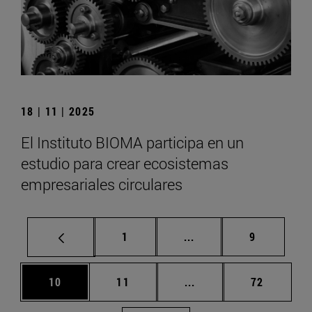
18 | 11 | 2025
El Instituto BIOMA participa en un
estudio para crear ecosistemas
empresariales circulares
Página
Páginas intermedias U
Página
1
...
9
Página
Página
Páginas intermedias U
Página
10
11
...
72