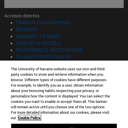
Accesos directos
(abre en nueva ventana)
TRABAJA CON NOSOTROS
(abre en nueva ventana)
ESTUDIOS
(abre en nueva ventana)
ADMISIÓN Y AYUDAS
(abre en nueva ventana)
CONOCE LA ESCUELA
(abre en nueva venta
PROFESORES E INVESTIGACIÓN
(abre en nueva ventana)
SALIDAS PROFESIONALES
(abre en nueva ventana)
ESTUDIANTES
The University of Navarra website uses our own and third-
party cookies to store and retrieve information when you
Información
browse. Different types of cookies have different purposes.
TFNO +34 943 21 98 77
For example, to identify you as a user, obtain information
¿QUÉ GRADO TE INTERESA?
about your browsing habits respecting your privacy, or
¿QUÉ MÁSTER TE INTERESA?
personalize how the content is displayed. You can select the
cookies you want to enable or accept them all. This banner
© Universidad de Navarra
will remain active until you choose one of the two options.
For more detailed information about our cookies, please visit
Información legal
our
Cookie Policy.
Accesibilidad
Configuración de cookies