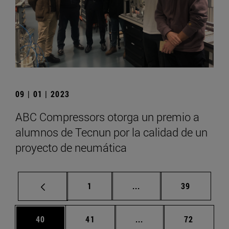
09 | 01 | 2023
ABC Compressors otorga un premio a
alumnos de Tecnun por la calidad de un
proyecto de neumática
Página
Páginas intermedias Us
Página
1
...
39
Página
Página
Páginas intermedias U
Página
40
41
...
72