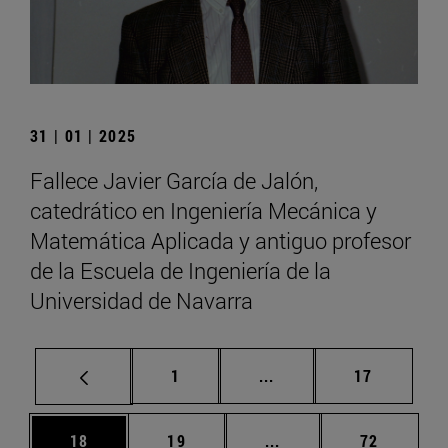
31 | 01 | 2025
Fallece Javier García de Jalón,
catedrático en Ingeniería Mecánica y
Matemática Aplicada y antiguo profesor
de la Escuela de Ingeniería de la
Universidad de Navarra
Página
Páginas intermedias Us
Página
1
...
17
Página
Página
Páginas intermedias U
Página
18
19
...
72