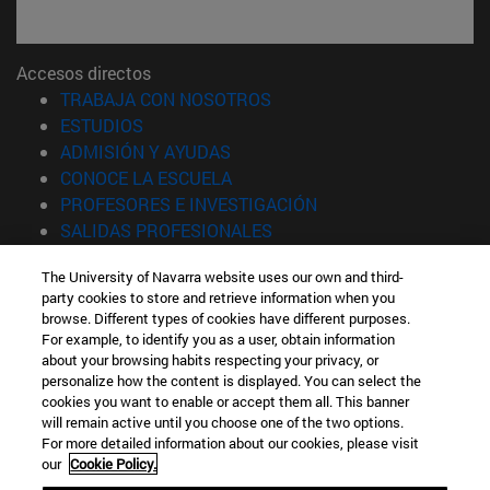
Accesos directos
(abre en nueva ventana)
TRABAJA CON NOSOTROS
(abre en nueva ventana)
ESTUDIOS
(abre en nueva ventana)
ADMISIÓN Y AYUDAS
(abre en nueva ventana)
CONOCE LA ESCUELA
(abre en nueva venta
PROFESORES E INVESTIGACIÓN
(abre en nueva ventana)
SALIDAS PROFESIONALES
(abre en nueva ventana)
ESTUDIANTES
The University of Navarra website uses our own and third-
party cookies to store and retrieve information when you
Información
browse. Different types of cookies have different purposes.
TFNO +34 943 21 98 77
For example, to identify you as a user, obtain information
¿QUÉ GRADO TE INTERESA?
about your browsing habits respecting your privacy, or
¿QUÉ MÁSTER TE INTERESA?
personalize how the content is displayed. You can select the
cookies you want to enable or accept them all. This banner
© Universidad de Navarra
will remain active until you choose one of the two options.
For more detailed information about our cookies, please visit
Información legal
our
Cookie Policy.
Accesibilidad