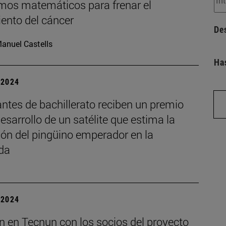
tmos matemáticos para frenar el
iento del cáncer
De
anuel Castells
Ha
| 2024
ntes de bachillerato reciben un premio
desarrollo de un satélite que estima la
ión del pingüino emperador en la
ida
| 2024
n en Tecnun con los socios del proyecto