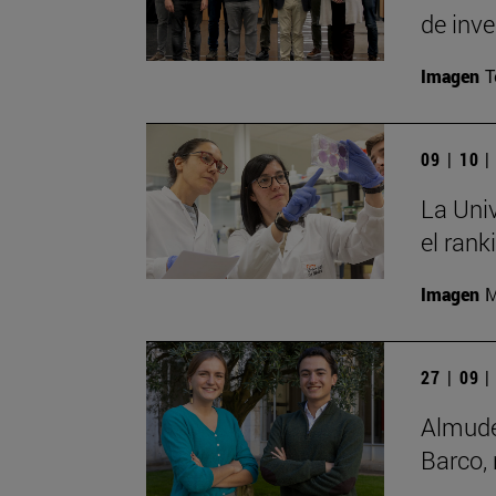
de inv
Imagen
T
09 | 10 
La Uni
el ran
Imagen
M
27 | 09 
Almude
Barco,