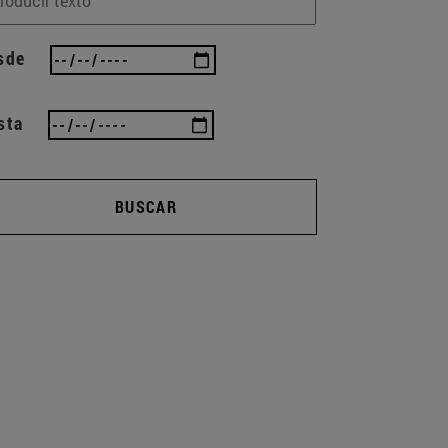
sde
sta
BUSCAR