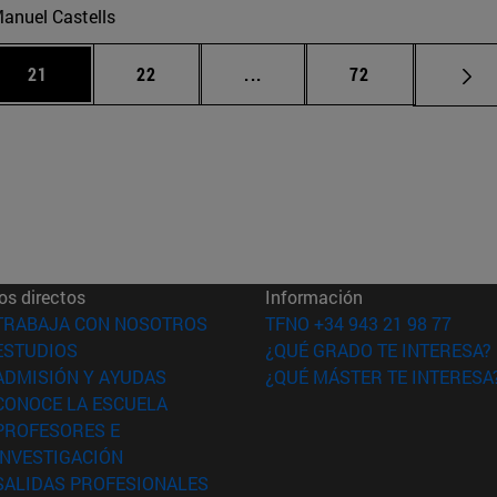
anuel Castells
 Use TAB para desplazarse.
Página
Página
Páginas intermedias Use TA
Página
21
22
...
72
os directos
Información
(abre en nueva ventana)
TRABAJA CON NOSOTROS
TFNO +34 943 21 98 77
(abre en nueva ventana)
ESTUDIOS
¿QUÉ GRADO TE INTERESA?
(abre en nueva ventana)
ADMISIÓN Y AYUDAS
¿QUÉ MÁSTER TE INTERESA
(abre en nueva ventana)
CONOCE LA ESCUELA
PROFESORES E
(abre en nueva ventana)
INVESTIGACIÓN
(abre en nueva ventana)
SALIDAS PROFESIONALES