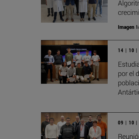
Algori
crecim
Imagen
M
14 | 10 
Estudia
por el 
poblac
Antárt
09 | 10 
Reunió