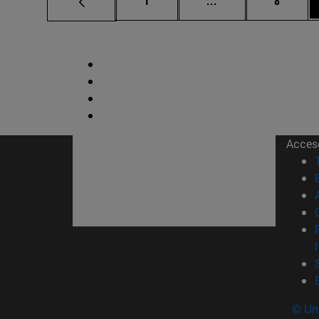
1
...
8
Acces
© Uni