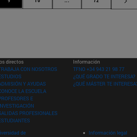
9
10
...
72
os directos
Información
(abre en nueva ventana)
TRABAJA CON NOSOTROS
TFNO +34 943 21 98 77
(abre en nueva ventana)
ESTUDIOS
¿QUÉ GRADO TE INTERESA?
(abre en nueva ventana)
ADMISIÓN Y AYUDAS
¿QUÉ MÁSTER TE INTERESA
(abre en nueva ventana)
CONOCE LA ESCUELA
PROFESORES E
(abre en nueva ventana)
INVESTIGACIÓN
(abre en nueva ventana)
SALIDAS PROFESIONALES
(abre en nueva ventana)
ESTUDIANTES
versidad de
Información legal