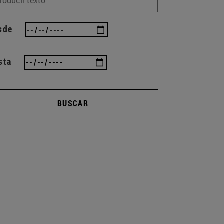
sde
sta
BUSCAR