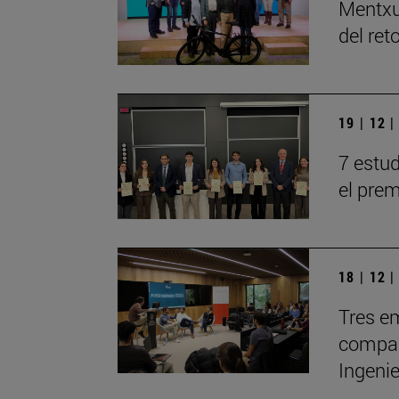
Mentxu
del ret
19 | 12 
7 estu
el prem
18 | 12 
Tres em
compar
Ingeni