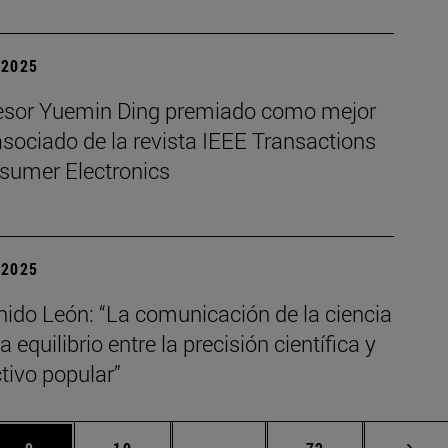
| 2025
fesor Yuemin Ding premiado como mejor
asociado de la revista IEEE Transactions
sumer Electronics
| 2025
nido León: “La comunicación de la ciencia
a equilibrio entre la precisión científica y
ctivo popular”
s Use TAB para desplazarse.
Página
Página
Páginas intermedias Use TAB 
Página