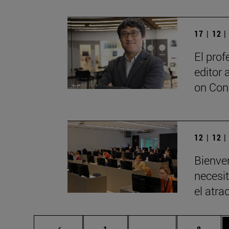
17 | 12 
El pro
editor 
on Con
12 | 12 
Bienve
necesit
el atra
Página
Páginas intermedia
Página