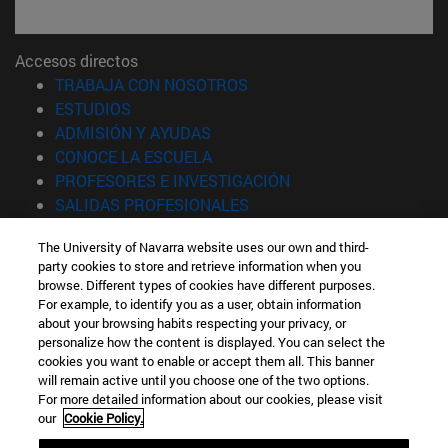
Accesos directos
(abre en nueva ventana)
TRABAJA CON NOSOTROS
(abre en nueva ventana)
ESTUDIOS
(abre en nueva ventana)
ADMISIÓN Y AYUDAS
(abre en nueva ventana)
CONOCE LA ESCUELA
(abre en nueva venta
PROFESORES E INVESTIGACIÓN
(abre en nueva ventana)
SALIDAS PROFESIONALES
(abre en nueva ventana)
ESTUDIANTES
The University of Navarra website uses our own and third-
party cookies to store and retrieve information when you
Información
browse. Different types of cookies have different purposes.
TFNO +34 943 21 98 77
For example, to identify you as a user, obtain information
¿QUÉ GRADO TE INTERESA?
about your browsing habits respecting your privacy, or
¿QUÉ MÁSTER TE INTERESA?
personalize how the content is displayed. You can select the
cookies you want to enable or accept them all. This banner
© Universidad de Navarra
will remain active until you choose one of the two options.
For more detailed information about our cookies, please visit
Información legal
our
Cookie Policy.
Accesibilidad