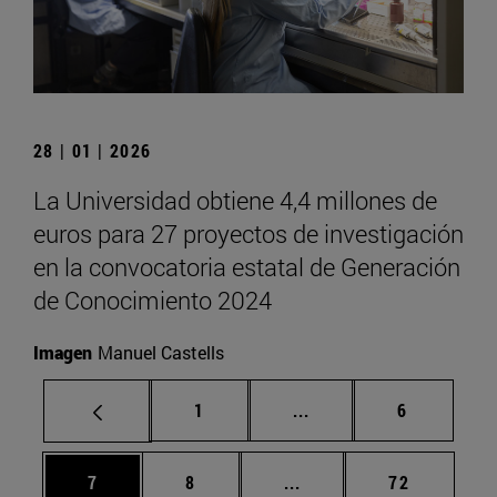
28 | 01 | 2026
La Universidad obtiene 4,4 millones de
euros para 27 proyectos de investigación
en la convocatoria estatal de Generación
de Conocimiento 2024
Imagen
Manuel Castells
Página
Páginas intermedias U
Página
1
...
6
Página
Página
Páginas intermedias Us
Página
7
8
...
72