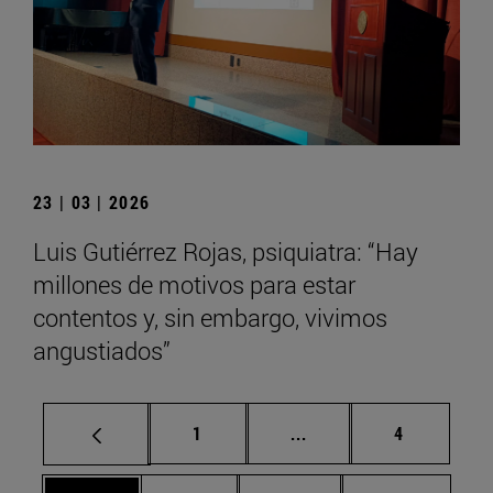
23 | 03 | 2026
Luis Gutiérrez Rojas, psiquiatra: “Hay
millones de motivos para estar
contentos y, sin embargo, vivimos
angustiados”
Página
Páginas intermedias U
Página
1
...
4