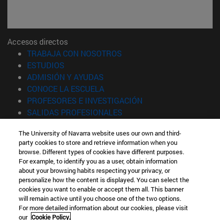
Accesos directos
(abre en nueva ventana)
TRABAJA CON NOSOTROS
(abre en nueva ventana)
ESTUDIOS
(abre en nueva ventana)
ADMISIÓN Y AYUDAS
(abre en nueva ventana)
CONOCE LA ESCUELA
(abre en nueva venta
PROFESORES E INVESTIGACIÓN
(abre en nueva ventana)
SALIDAS PROFESIONALES
(abre en nueva ventana)
ESTUDIANTES
The University of Navarra website uses our own and third-
party cookies to store and retrieve information when you
Información
browse. Different types of cookies have different purposes.
TFNO +34 943 21 98 77
For example, to identify you as a user, obtain information
¿QUÉ GRADO TE INTERESA?
about your browsing habits respecting your privacy, or
¿QUÉ MÁSTER TE INTERESA?
personalize how the content is displayed. You can select the
cookies you want to enable or accept them all. This banner
© Universidad de Navarra
will remain active until you choose one of the two options.
For more detailed information about our cookies, please visit
Información legal
our
Cookie Policy.