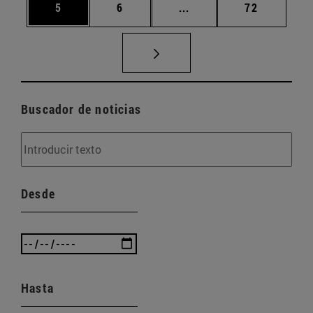
Página
Página
Páginas intermedias Us
Página
5
6
...
72
Buscador de noticias
Desde
Hasta