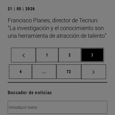
21 | 05 | 2026
Francisco Planes, director de Tecnun:
“La investigación y el conocimiento son
una herramienta de atracción de talento”
Página
Página
Página
1
2
3
Página
Páginas intermedias Use TAB para d
Página
4
...
72
Buscador de noticias