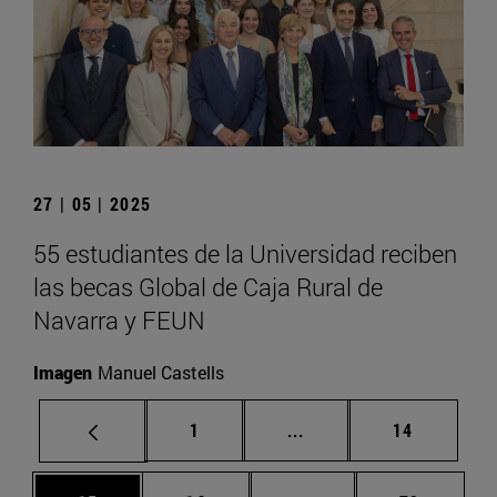
27 | 05 | 2025
55 estudiantes de la Universidad reciben
las becas Global de Caja Rural de
Navarra y FEUN
Imagen
Manuel Castells
Página
Páginas intermedias Us
Página
1
...
14