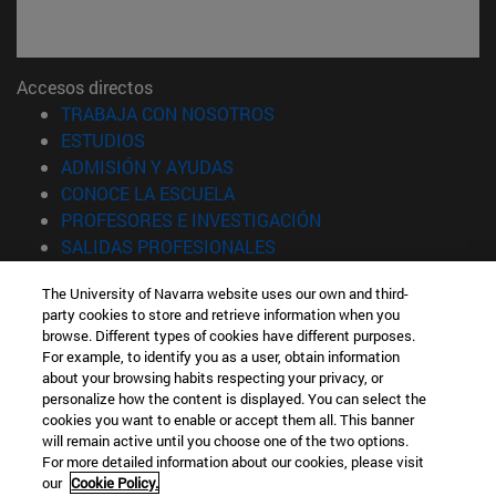
Accesos directos
(abre en nueva ventana)
TRABAJA CON NOSOTROS
(abre en nueva ventana)
ESTUDIOS
(abre en nueva ventana)
ADMISIÓN Y AYUDAS
(abre en nueva ventana)
CONOCE LA ESCUELA
(abre en nueva venta
PROFESORES E INVESTIGACIÓN
(abre en nueva ventana)
SALIDAS PROFESIONALES
(abre en nueva ventana)
ESTUDIANTES
The University of Navarra website uses our own and third-
party cookies to store and retrieve information when you
Información
browse. Different types of cookies have different purposes.
TFNO +34 943 21 98 77
For example, to identify you as a user, obtain information
¿QUÉ GRADO TE INTERESA?
about your browsing habits respecting your privacy, or
¿QUÉ MÁSTER TE INTERESA?
personalize how the content is displayed. You can select the
cookies you want to enable or accept them all. This banner
© Universidad de Navarra
will remain active until you choose one of the two options.
For more detailed information about our cookies, please visit
Información legal
our
Cookie Policy.
Accesibilidad