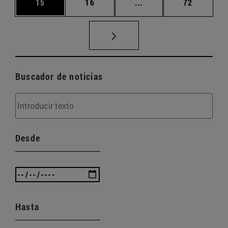
Página
Página
Páginas intermedias U
Página
15
16
...
72
Buscador de noticias
Desde
Hasta