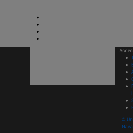
Acces
© Uni
Nava