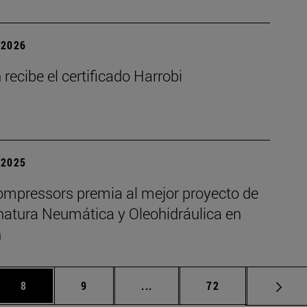
| 2026
recibe el certificado Harrobi
| 2025
mpressors premia al mejor proyecto de
gnatura Neumática y Oleohidráulica en
n
as Use TAB para desplazarse.
Página
Página
Páginas intermedias Use TAB 
Página
8
9
...
72