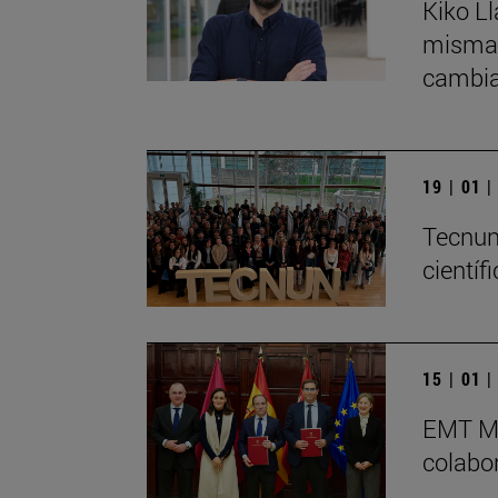
Kiko Ll
mismas 
cambia
19 | 01 
Tecnun
científ
15 | 01 
EMT Ma
colabo