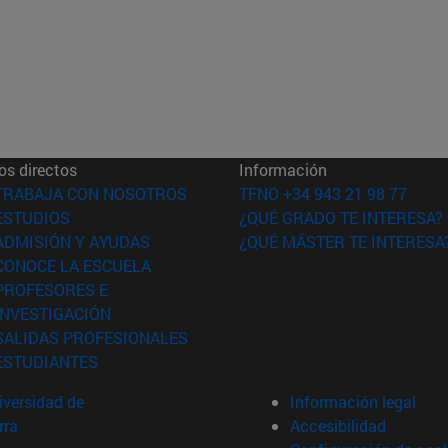
os directos
Información
(abre en nueva ventana)
TRABAJA CON NOSOTROS
TFNO +34 943 21 98 77
(abre en nueva ventana)
ESTUDIOS
¿QUÉ GRADO TE INTERESA?
(abre en nueva ventana)
ADMISIÓN Y AYUDAS
¿QUÉ MÁSTER TE INTERESA
(abre en nueva ventana)
CONOCE LA ESCUELA
PROFESORES E
(abre en nueva ventana)
INVESTIGACIÓN
(abre en nueva ventana)
SALIDAS PROFESIONALES
(abre en nueva ventana)
ESTUDIANTES
versidad de
Información legal
rra
Accesibilidad