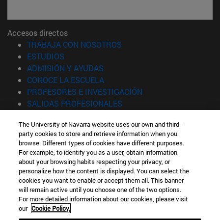
Accesos directos
(abre en nueva ventana)
TRABAJA CON NOSOTROS
(abre en nueva ventana)
ESTUDIOS
(abre en nueva ventana)
ADMISIÓN Y AYUDAS
(abre en nueva ventana)
CONOCE LA ESCUELA
(abre en nueva venta
PROFESORES E INVESTIGACIÓN
(abre en nueva ventana)
SALIDAS PROFESIONALES
(abre en nueva ventana)
ESTUDIANTES
The University of Navarra website uses our own and third-
party cookies to store and retrieve information when you
Información
browse. Different types of cookies have different purposes.
TFNO +34 943 21 98 77
For example, to identify you as a user, obtain information
¿QUÉ GRADO TE INTERESA?
about your browsing habits respecting your privacy, or
¿QUÉ MÁSTER TE INTERESA?
personalize how the content is displayed. You can select the
cookies you want to enable or accept them all. This banner
© Universidad de Navarra
will remain active until you choose one of the two options.
For more detailed information about our cookies, please visit
Información legal
our
Cookie Policy.
Accesibilidad