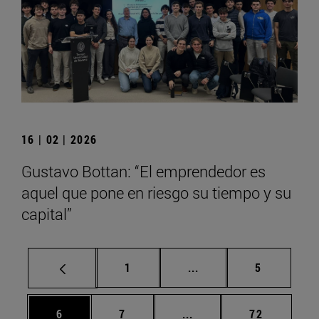
16 | 02 | 2026
Gustavo Bottan: “El emprendedor es
aquel que pone en riesgo su tiempo y su
capital”
Página
Páginas intermedias U
Página
1
...
5
Página
Página
Páginas intermedias Us
Página
6
7
...
72