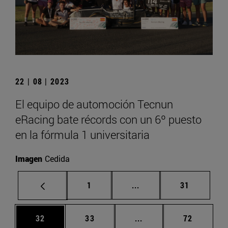
22 | 08 | 2023
El equipo de automoción Tecnun
eRacing bate récords con un 6º puesto
en la fórmula 1 universitaria
Imagen
Cedida
Página
Páginas intermedias Us
Página
1
...
31
Página
Página
Páginas intermedias U
Página
32
33
...
72