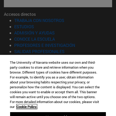
Accesos directos
(abre en nueva ventana)
TRABAJA CON NOSOTROS
(abre en nueva ventana)
ESTUDIOS
(abre en nueva ventana)
ADMISIÓN Y AYUDAS
(abre en nueva ventana)
CONOCE LA ESCUELA
(abre en nueva venta
PROFESORES E INVESTIGACIÓN
(abre en nueva ventana)
SALIDAS PROFESIONALES
(abre en nueva ventana)
ESTUDIANTES
The University of Navarra website uses our own and third-
party cookies to store and retrieve information when you
Información
browse. Different types of cookies have different purposes.
TFNO +34 943 21 98 77
For example, to identify you as a user, obtain information
¿QUÉ GRADO TE INTERESA?
about your browsing habits respecting your privacy, or
¿QUÉ MÁSTER TE INTERESA?
personalize how the content is displayed. You can select the
cookies you want to enable or accept them all. This banner
© Universidad de Navarra
will remain active until you choose one of the two options.
For more detailed information about our cookies, please visit
Información legal
our
Cookie Policy.
Accesibilidad
Configuración de cookies