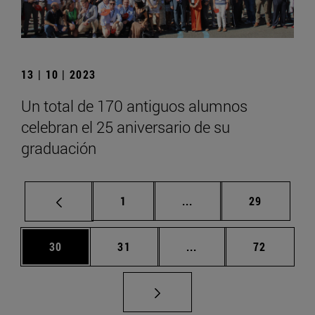
13 | 10 | 2023
Un total de 170 antiguos alumnos
celebran el 25 aniversario de su
graduación
Página
Páginas intermedias Us
Página
1
...
29
Página
Página
Páginas intermedias U
Página
30
31
...
72