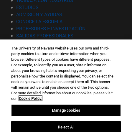
TRABAJA CON NOSOTROS
(abre en nueva ventana)
ESTUDIOS
(abre en nueva ventana)
ADMISIÓN Y AYUDAS
(abre en nueva ventana)
CONOCE LA ESCUELA
(abre en nueva venta
PROFESORES E INVESTIGACIÓN
(abre en nueva ventana)
SALIDAS PROFESIONALES
(abre en nueva ventana)
ESTUDIANTES
The University of Navarra website uses our own and third-
party cookies to store and retrieve information when you
Información
browse. Different types of cookies have different purposes.
TFNO +34 943 21 98 77
For example, to identify you as a user, obtain information
¿QUÉ GRADO TE INTERESA?
about your browsing habits respecting your privacy, or
¿QUÉ MÁSTER TE INTERESA?
personalize how the content is displayed. You can select the
cookies you want to enable or accept them all. This banner
© Universidad de Navarra
will remain active until you choose one of the two options.
For more detailed information about our cookies, please visit
Información legal
our
Cookie Policy.
Accesibilidad
Configuración de cookies
Manage cookies
Localizador de campus
Reject All