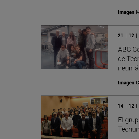
Imagen
M
21 | 12 
ABC Co
de Tecn
neumát
Imagen
C
14 | 12 
El grup
Tecnu