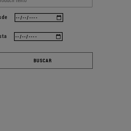
sde
sta
BUSCAR