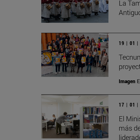
La Tam
Antigu
19 | 01 
Tecnun 
proyec
Imagen
E
17 | 01 
El Mini
más de
liderad