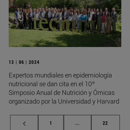
13 | 06 | 2024
Expertos mundiales en epidemiología
nutricional se dan cita en el 10º
Simposio Anual de Nutrición y Ómicas
organizado por la Universidad y Harvard
Página
Páginas intermedias Us
Página
1
...
22