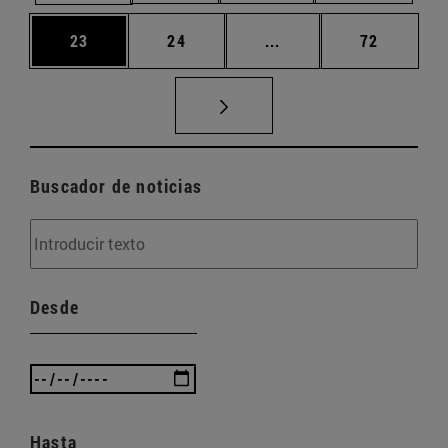
Página
Página
Páginas intermedias U
Página
23
24
...
72
Buscador de noticias
Desde
Hasta