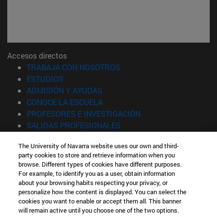
Accesos directos
(abre en nueva ventana)
TRABAJA CON NOSOTROS
(abre en nueva ventana)
ESTUDIOS
(abre en nueva ventana)
ADMISIÓN Y AYUDAS
(abre en nueva ventana)
CONOCE LA ESCUELA
(abre en nueva venta
PROFESORES E INVESTIGACIÓN
(abre en nueva ventana)
SALIDAS PROFESIONALES
(abre en nueva ventana)
ESTUDIANTES
The University of Navarra website uses our own and third-
party cookies to store and retrieve information when you
Información
browse. Different types of cookies have different purposes.
TFNO +34 943 21 98 77
For example, to identify you as a user, obtain information
¿QUÉ GRADO TE INTERESA?
about your browsing habits respecting your privacy, or
¿QUÉ MÁSTER TE INTERESA?
personalize how the content is displayed. You can select the
cookies you want to enable or accept them all. This banner
© Universidad de Navarra
will remain active until you choose one of the two options.