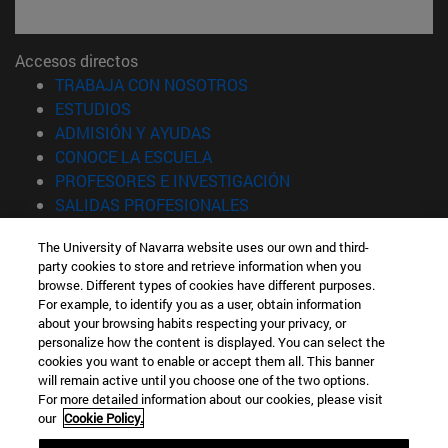
Accesos directos
(abre en nueva ventana)
TRABAJA CON NOSOTROS
(abre en nueva ventana)
ESTUDIOS
(abre en nueva ventana)
ADMISIÓN Y AYUDAS
(abre en nueva ventana)
CONOCE LA ESCUELA
(abre en nueva venta
PROFESORES E INVESTIGACIÓN
(abre en nueva ventana)
SALIDAS PROFESIONALES
(abre en nueva ventana)
ESTUDIANTES
The University of Navarra website uses our own and third-
party cookies to store and retrieve information when you
Información
browse. Different types of cookies have different purposes.
TFNO +34 943 21 98 77
For example, to identify you as a user, obtain information
¿QUÉ GRADO TE INTERESA?
about your browsing habits respecting your privacy, or
¿QUÉ MÁSTER TE INTERESA?
personalize how the content is displayed. You can select the
cookies you want to enable or accept them all. This banner
© Universidad de Navarra
will remain active until you choose one of the two options.
For more detailed information about our cookies, please visit
Información legal
our
Cookie Policy.
Accesibilidad