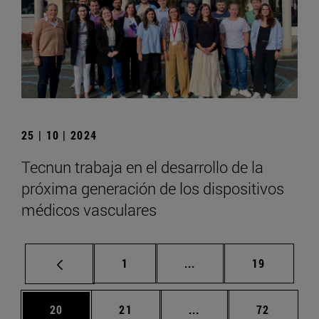
25 | 10 | 2024
Tecnun trabaja en el desarrollo de la
próxima generación de los dispositivos
médicos vasculares
Página
Páginas intermedias Us
Página
1
...
19
Página
Página
Páginas intermedias U
Página
20
21
...
72