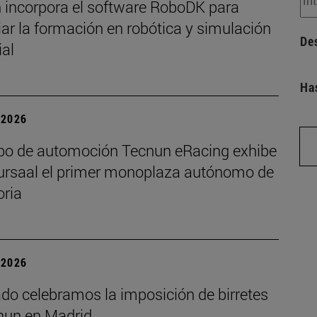
 incorpora el software RoboDK para
ar la formación en robótica y simulación
De
ial
Ha
| 2026
ipo de automoción Tecnun eRacing exhibe
Kursaal el primer monoplaza autónomo de
oria
| 2026
ado celebramos la imposición de birretes
nun en Madrid