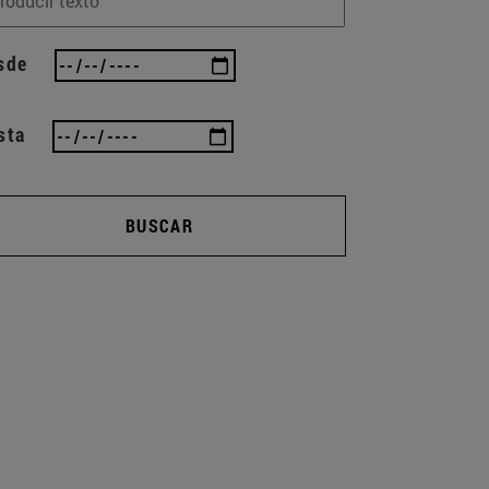
sde
sta
BUSCAR