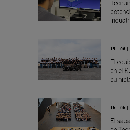
Tecnun
potenci
industr
19 | 06 
El equ
en el 
su hist
16 | 06 
El sáb
de Tec