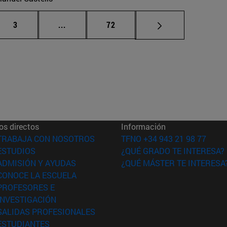
Página
Páginas intermedias Use TAB para desplaz
Página
3
...
72
os directos
Información
(abre en nueva ventana)
TRABAJA CON NOSOTROS
TFNO +34 943 21 98 77
(abre en nueva ventana)
ESTUDIOS
¿QUÉ GRADO TE INTERESA?
(abre en nueva ventana)
ADMISIÓN Y AYUDAS
¿QUÉ MÁSTER TE INTERESA
(abre en nueva ventana)
CONOCE LA ESCUELA
PROFESORES E
(abre en nueva ventana)
INVESTIGACIÓN
(abre en nueva ventana)
SALIDAS PROFESIONALES
(abre en nueva ventana)
ESTUDIANTES