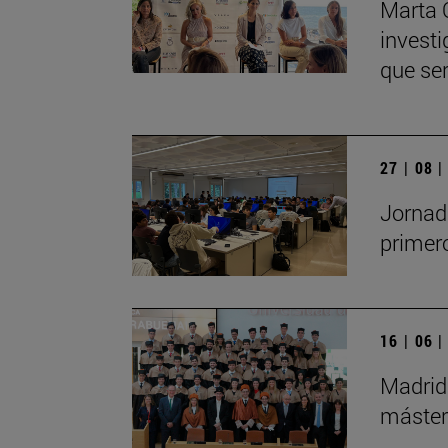
Marta 
investi
que se
27 | 08 
Jornad
primero
16 | 06 
Madrid 
máster