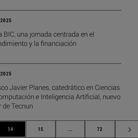
| 2025
 BIC, una jornada centrada en el
dimiento y la financiación
| 2025
co Javier Planes, catedrático en Ciencias
omputación e Inteligencia Artificial, nuevo
or de Tecnun
 Use TAB para desplazarse.
Página
Página
Páginas intermedias Use TA
Página
14
15
...
72