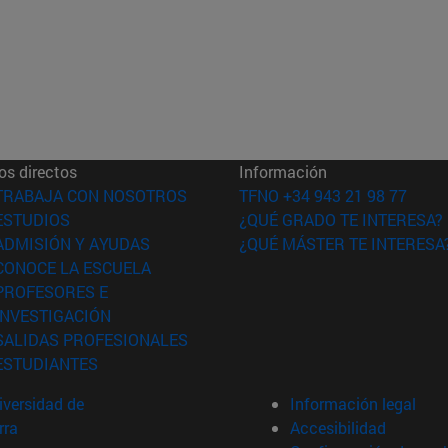
os directos
Información
(abre en nueva ventana)
TRABAJA CON NOSOTROS
TFNO +34 943 21 98 77
(abre en nueva ventana)
ESTUDIOS
¿QUÉ GRADO TE INTERESA?
(abre en nueva ventana)
ADMISIÓN Y AYUDAS
¿QUÉ MÁSTER TE INTERESA
(abre en nueva ventana)
CONOCE LA ESCUELA
PROFESORES E
(abre en nueva ventana)
INVESTIGACIÓN
(abre en nueva ventana)
SALIDAS PROFESIONALES
(abre en nueva ventana)
ESTUDIANTES
versidad de
Información legal
rra
Accesibilidad