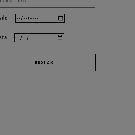
sde
sta
BUSCAR