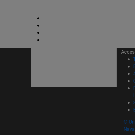
Acces
© Uni
Nava