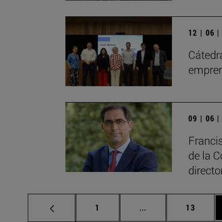
12 | 06 
Cátedra
empren
09 | 06 
Francis
de la C
direct
Página
Páginas intermedias
Página
1
...
13