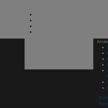
Acces
© Uni
Nava