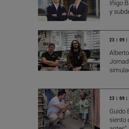
Íñigo B
y subd
23 | 09 
Albert
Jornad
simula
23 | 09 
Guido 
siento
antes”