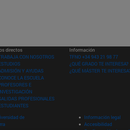
os directos
Información
(abre en nueva ventana)
TRABAJA CON NOSOTROS
TFNO +34 943 21 98 77
(abre en nueva ventana)
ESTUDIOS
¿QUÉ GRADO TE INTERESA?
(abre en nueva ventana)
ADMISIÓN Y AYUDAS
¿QUÉ MÁSTER TE INTERESA
(abre en nueva ventana)
CONOCE LA ESCUELA
PROFESORES E
(abre en nueva ventana)
INVESTIGACIÓN
(abre en nueva ventana)
SALIDAS PROFESIONALES
(abre en nueva ventana)
ESTUDIANTES
versidad de
Información legal
rra
Accesibilidad