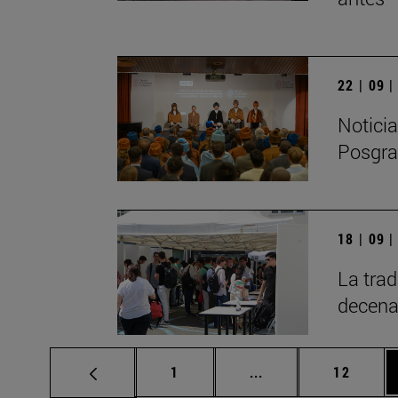
22 | 09 
Noticia
Posgra
18 | 09 
La trad
decena
Página
Páginas intermedias
Página
1
...
12