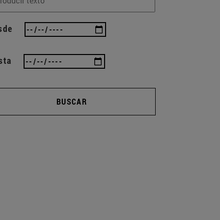
sde
sta
BUSCAR