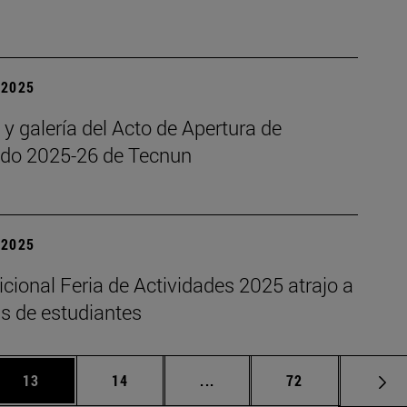
| 2025
 y galería del Acto de Apertura de
do 2025-26 de Tecnun
| 2025
icional Feria de Actividades 2025 atrajo a
s de estudiantes
 Use TAB para desplazarse.
Página
Página
Páginas intermedias Use TA
Página
13
14
...
72