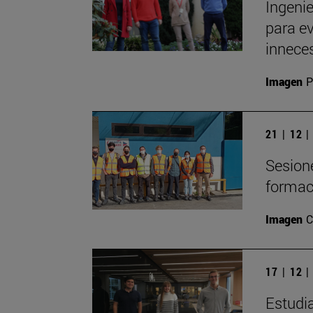
Ingeni
para e
innece
Imagen
P
21 | 12 
Sesion
formac
Imagen
C
17 | 12 
Estudi