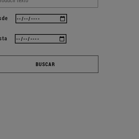
sde
sta
BUSCAR