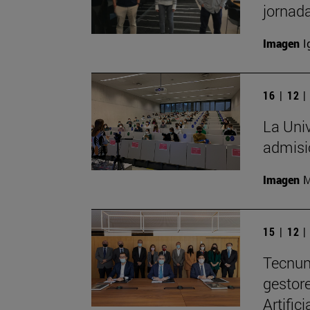
jornad
Imagen
I
16 | 12 
La Univ
admisi
Imagen
M
15 | 12 
Tecnun
gestore
Artific