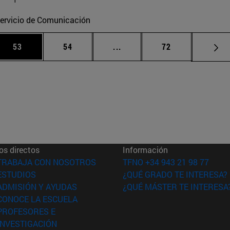
ervicio de Comunicación
 Use TAB para desplazarse.
Página
Página
Páginas intermedias Use TA
Página
53
54
...
72
os directos
Información
(abre en nueva ventana)
TRABAJA CON NOSOTROS
TFNO +34 943 21 98 77
(abre en nueva ventana)
ESTUDIOS
¿QUÉ GRADO TE INTERESA?
(abre en nueva ventana)
ADMISIÓN Y AYUDAS
¿QUÉ MÁSTER TE INTERESA
(abre en nueva ventana)
CONOCE LA ESCUELA
PROFESORES E
(abre en nueva ventana)
INVESTIGACIÓN