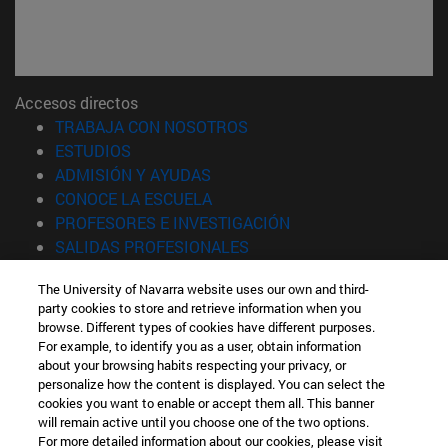
Accesos directos
(abre en nueva ventana)
TRABAJA CON NOSOTROS
(abre en nueva ventana)
ESTUDIOS
(abre en nueva ventana)
ADMISIÓN Y AYUDAS
(abre en nueva ventana)
CONOCE LA ESCUELA
(abre en nueva venta
PROFESORES E INVESTIGACIÓN
(abre en nueva ventana)
SALIDAS PROFESIONALES
(abre en nueva ventana)
ESTUDIANTES
The University of Navarra website uses our own and third-
party cookies to store and retrieve information when you
Información
browse. Different types of cookies have different purposes.
TFNO +34 943 21 98 77
For example, to identify you as a user, obtain information
¿QUÉ GRADO TE INTERESA?
about your browsing habits respecting your privacy, or
¿QUÉ MÁSTER TE INTERESA?
personalize how the content is displayed. You can select the
cookies you want to enable or accept them all. This banner
© Universidad de Navarra
will remain active until you choose one of the two options.
For more detailed information about our cookies, please visit
Información legal