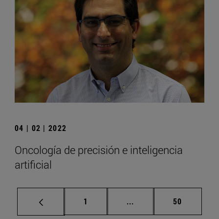
04 | 02 | 2022
Oncología de precisión e inteligencia
artificial
Página
Páginas intermedias Us
Página
1
...
50