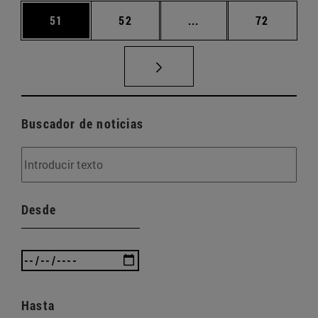
Página
Página
Páginas intermedias U
Página
51
52
...
72
Buscador de noticias
Desde
Hasta