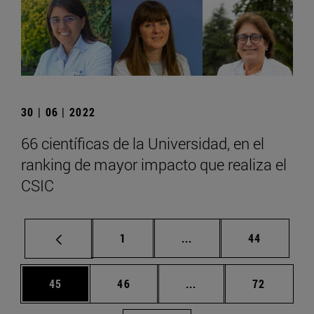
30 | 06 | 2022
66 científicas de la Universidad, en el
ranking de mayor impacto que realiza el
CSIC
Página
Páginas intermedias Us
Página
1
...
44
Página
Página
Páginas intermedias U
Página
45
46
...
72