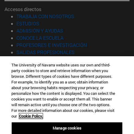
Accesos directos
(abre en nueva ventana)
TRABAJA CON NOSOTROS
(abre en nueva ventana)
ESTUDIOS
(abre en nueva ventana)
ADMISIÓN Y AYUDAS
(abre en nueva ventana)
CONOCE LA ESCUELA
(abre en nueva venta
PROFESORES E INVESTIGACIÓN
(abre en nueva ventana)
SALIDAS PROFESIONALES
(abre en nueva ventana)
ESTUDIANTES
The University of Navarra website uses our own and third-
party cookies to store and retrieve information when you
Información
browse. Different types of cookies have different purposes.
TFNO +34 943 21 98 77
For example, to identify you as a user, obtain information
¿QUÉ GRADO TE INTERESA?
about your browsing habits respecting your privacy, or
¿QUÉ MÁSTER TE INTERESA?
personalize how the content is displayed. You can select the
cookies you want to enable or accept them all. This banner
© Universidad de Navarra
will remain active until you choose one of the two options.
For more detailed information about our cookies, please visit
Información legal
our
Cookie Policy.
Accesibilidad
Configuración de cookies
Manage cookies