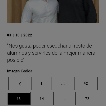
03 | 10 | 2022
"Nos gusta poder escuchar al resto de
alumnos y servirles de la mejor manera
posible"
Imagen
Cedida
Página
Páginas intermedias Us
Página
1
...
42
Página
Página
Páginas intermedias U
Página
43
44
...
72