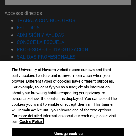
Accesos directos
(abre en nueva ventana)
TRABAJA CON NOSOTROS
(abre en nueva ventana)
ESTUDIOS
(abre en nueva ventana)
ADMISIÓN Y AYUDAS
(abre en nueva ventana)
CONOCE LA ESCUELA
(abre en nueva venta
PROFESORES E INVESTIGACIÓN
(abre en nueva ventana)
SALIDAS PROFESIONALES
(abre en nueva ventana)
ESTUDIANTES
The University of Navarra website uses our own and third-
party cookies to store and retrieve information when you
Información
browse. Different types of cookies have different purposes.
TFNO +34 943 21 98 77
For example, to identify you as a user, obtain information
¿QUÉ GRADO TE INTERESA?
about your browsing habits respecting your privacy, or
¿QUÉ MÁSTER TE INTERESA?
personalize how the content is displayed. You can select the
cookies you want to enable or accept them all. This banner
© Universidad de Navarra
will remain active until you choose one of the two options.
For more detailed information about our cookies, please visit
Información legal
our
Cookie Policy.
Accesibilidad
Configuración de cookies
Manage cookies