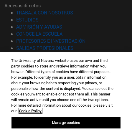
Accesos directos
(abre en nueva ventana)
TRABAJA CON NOSOTROS
(abre en nueva ventana)
ESTUDIOS
(abre en nueva ventana)
ADMISIÓN Y AYUDAS
(abre en nueva ventana)
CONOCE LA ESCUELA
(abre en nueva venta
PROFESORES E INVESTIGACIÓN
(abre en nueva ventana)
SALIDAS PROFESIONALES
(abre en nueva ventana)
ESTUDIANTES
The University of Navarra website uses our own and third-
party cookies to store and retrieve information when you
Información
browse. Different types of cookies have different purposes.
TFNO +34 943 21 98 77
For example, to identify you as a user, obtain information
¿QUÉ GRADO TE INTERESA?
about your browsing habits respecting your privacy, or
¿QUÉ MÁSTER TE INTERESA?
personalize how the content is displayed. You can select the
cookies you want to enable or accept them all. This banner
© Universidad de Navarra
will remain active until you choose one of the two options.
For more detailed information about our cookies, please visit
Información legal
our
Cookie Policy.
Accesibilidad
Configuración de cookies
Manage cookies