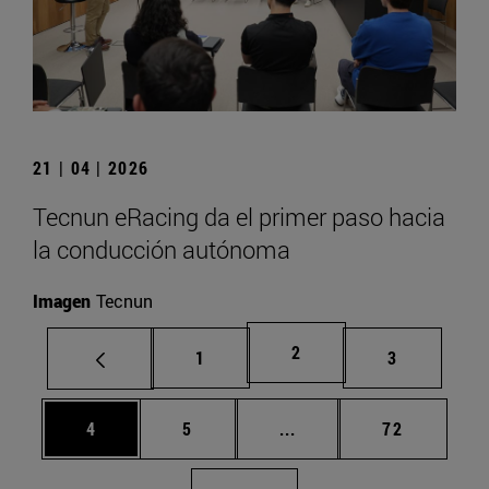
21 | 04 | 2026
Tecnun eRacing da el primer paso hacia
la conducción autónoma
Imagen
Tecnun
Página
2
Página
Página
1
3
Página
Página
Páginas intermedias Us
Página
4
5
...
72