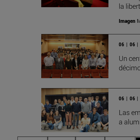
la liber
Imagen
M
06 | 06 
Un cen
décimo
06 | 06 
Las em
a alum