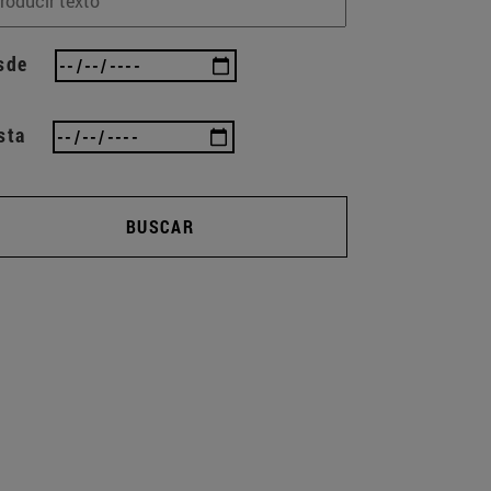
sde
sta
BUSCAR