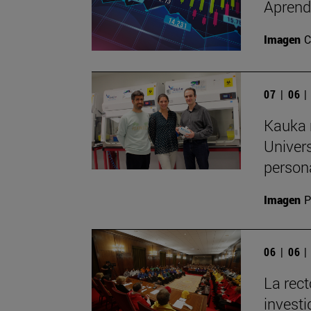
Aprend
Imagen
C
07 | 06 
Kauka r
Univers
persona
Imagen
P
06 | 06 
La rect
invest