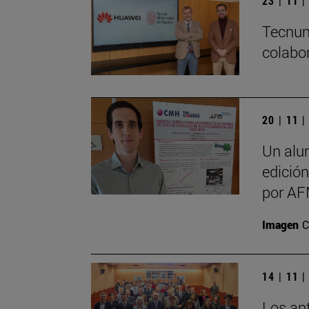
23 | 11 
Tecnun
colabo
20 | 11 
Un alu
edició
por AF
Imagen
C
14 | 11 
Los an