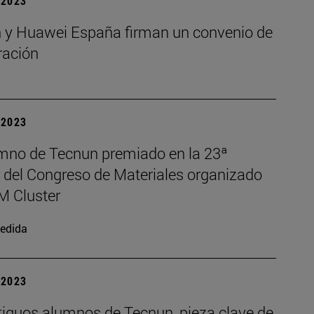
| 2023
 y Huawei España firman un convenio de
ración
| 2023
mno de Tecnun premiado en la 23ª
n del Congreso de Materiales organizado
M Cluster
edida
| 2023
tiguos alumnos de Tecnun, pieza clave de