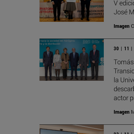
V edici
José M
Imagen
C
30 | 11 
Tomás 
Transi
la Uni
descar
actor p
Imagen
M