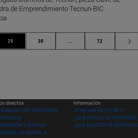
edra de Emprendimiento Tecnun-BIC
oa
 Use TAB para desplazarse.
Página
Página
Páginas intermedias Use TA
Página
29
30
...
72
os directos
Información
(abre en nueva ventana)
TRABAJA CON NOSOTROS
TFNO +34 943 21 98 77
(abre en nueva ventana)
ESTUDIOS
¿QUÉ GRADO TE INTERESA?
(abre en nueva ventana)
ADMISIÓN Y AYUDAS
¿QUÉ MÁSTER TE INTERESA
(abre en nueva ventana)
CONOCE LA ESCUELA