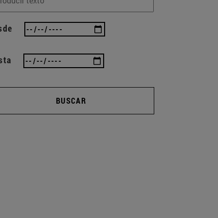
sde
sta
BUSCAR