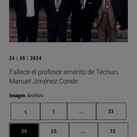
24 | 05 | 2024
Fallece el profesor emérito de Tecnun,
Manuel Jiménez Conde
Imagen
Archivo
Página
Páginas intermedias Us
Página
1
...
23
Página
Página
Páginas intermedias U
Página
24
25
...
72