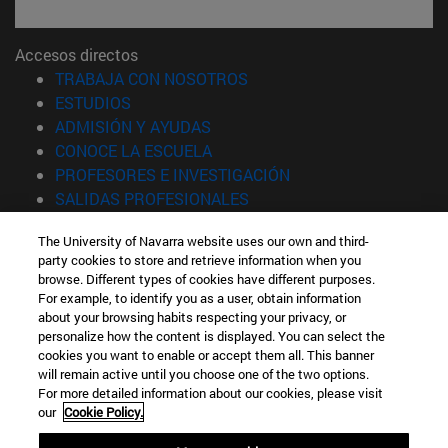
Accesos directos
(abre en nueva ventana)
TRABAJA CON NOSOTROS
(abre en nueva ventana)
ESTUDIOS
(abre en nueva ventana)
ADMISIÓN Y AYUDAS
(abre en nueva ventana)
CONOCE LA ESCUELA
(abre en nueva venta
PROFESORES E INVESTIGACIÓN
(abre en nueva ventana)
SALIDAS PROFESIONALES
(abre en nueva ventana)
ESTUDIANTES
The University of Navarra website uses our own and third-
party cookies to store and retrieve information when you
Información
browse. Different types of cookies have different purposes.
TFNO +34 943 21 98 77
For example, to identify you as a user, obtain information
¿QUÉ GRADO TE INTERESA?
about your browsing habits respecting your privacy, or
¿QUÉ MÁSTER TE INTERESA?
personalize how the content is displayed. You can select the
cookies you want to enable or accept them all. This banner
© Universidad de Navarra
will remain active until you choose one of the two options.
For more detailed information about our cookies, please visit
Información legal
our
Cookie Policy.
Accesibilidad
Configuración de cookies