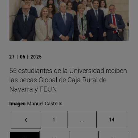
27 | 05 | 2025
55 estudiantes de la Universidad reciben
las becas Global de Caja Rural de
Navarra y FEUN
Imagen
Manuel Castells
Página
Páginas intermedias Us
Página
1
...
14