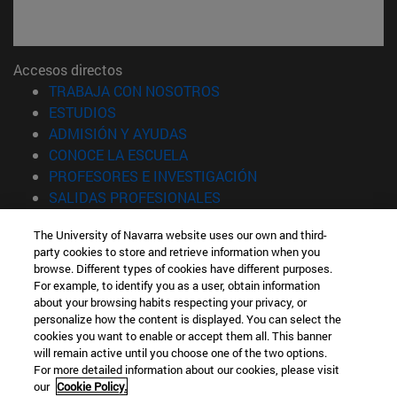
Accesos directos
(abre en nueva ventana)
TRABAJA CON NOSOTROS
(abre en nueva ventana)
ESTUDIOS
(abre en nueva ventana)
ADMISIÓN Y AYUDAS
(abre en nueva ventana)
CONOCE LA ESCUELA
(abre en nueva venta
PROFESORES E INVESTIGACIÓN
(abre en nueva ventana)
SALIDAS PROFESIONALES
(abre en nueva ventana)
ESTUDIANTES
The University of Navarra website uses our own and third-
party cookies to store and retrieve information when you
Información
browse. Different types of cookies have different purposes.
TFNO +34 943 21 98 77
For example, to identify you as a user, obtain information
¿QUÉ GRADO TE INTERESA?
about your browsing habits respecting your privacy, or
¿QUÉ MÁSTER TE INTERESA?
personalize how the content is displayed. You can select the
cookies you want to enable or accept them all. This banner
© Universidad de Navarra
will remain active until you choose one of the two options.
For more detailed information about our cookies, please visit
Información legal
our
Cookie Policy.
Accesibilidad