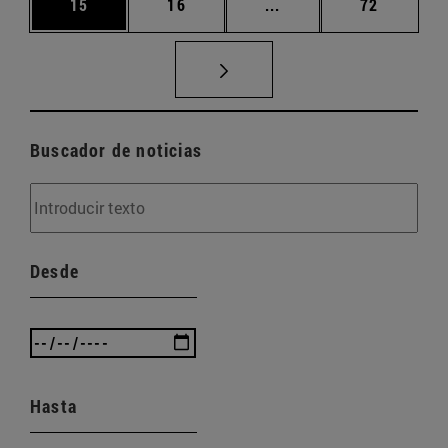
Página
Página
Páginas intermedias U
Página
15
16
...
72
Buscador de noticias
Desde
Hasta