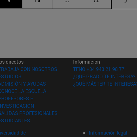
9
10
...
72
os directos
Información
(abre en nueva ventana)
TRABAJA CON NOSOTROS
TFNO +34 943 21 98 77
(abre en nueva ventana)
ESTUDIOS
¿QUÉ GRADO TE INTERESA?
(abre en nueva ventana)
ADMISIÓN Y AYUDAS
¿QUÉ MÁSTER TE INTERESA
(abre en nueva ventana)
CONOCE LA ESCUELA
PROFESORES E
(abre en nueva ventana)
INVESTIGACIÓN
(abre en nueva ventana)
SALIDAS PROFESIONALES
(abre en nueva ventana)
ESTUDIANTES
versidad de
Información legal