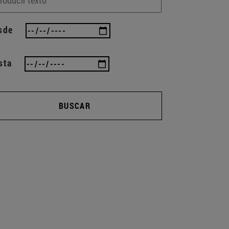
sde
sta
BUSCAR