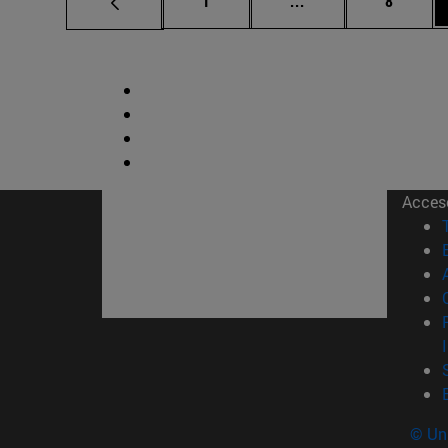
1
...
8
Acces
© Uni