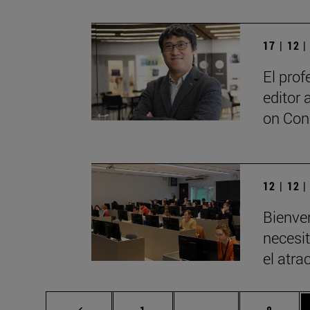
17 | 12 
El pro
editor 
on Con
12 | 12 
Bienve
necesit
el atra
Página
Páginas intermedia
Página