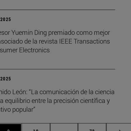
| 2025
fesor Yuemin Ding premiado como mejor
asociado de la revista IEEE Transactions
sumer Electronics
| 2025
nido León: “La comunicación de la ciencia
a equilibrio entre la precisión científica y
ctivo popular”
s Use TAB para desplazarse.
Página
Página
Páginas intermedias Use TAB 
Página