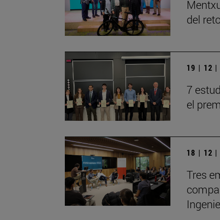
Mentxu
del ret
19 | 12 
7 estu
el prem
18 | 12 
Tres em
compar
Ingeni